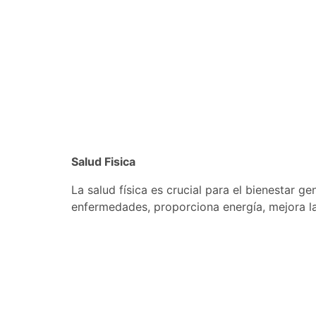
Salud Fisica
La salud física es crucial para el bienestar g
enfermedades, proporciona energía, mejora la
el estrés y puede aumentar la longevidad. En
salud física nos permite vivir una vida más ple
Popular